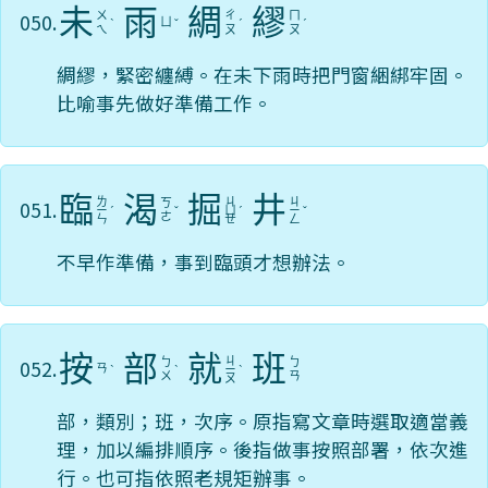
未
雨
綢
繆
050.
ㄨ
ㄔ
ㄇ
ㄩ
ˋ
ˇ
ˊ
ˊ
ㄟ
ㄡ
ㄡ
綢繆，緊密纏縛。在未下雨時把門窗綑綁牢固。
比喻事先做好準備工作。
臨
渴
掘
井
ㄌ
ㄐ
ㄐ
051.
ㄎ
ㄧ
ˊ
ˇ
ㄩ
ˊ
ㄧ
ˇ
ㄜ
ㄣ
ㄝ
ㄥ
不早作準備，事到臨頭才想辦法。
按
部
就
班
ㄐ
052.
ㄅ
ㄅ
ㄢ
ˋ
ˋ
ㄧ
ˋ
ㄨ
ㄢ
ㄡ
部，類別；班，次序。原指寫文章時選取適當義
理，加以編排順序。後指做事按照部署，依次進
行。也可指依照老規矩辦事。