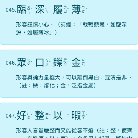
臨
深
履
薄
ㄌ
045.
ㄕ
ㄌ
ㄅ
ㄧ
ˊ
ˇ
ˊ
ㄣ
ㄩ
ㄛ
ㄣ
形容謹慎小心。（詩經：「戰戰兢兢，如臨深
淵，如履薄冰」）
眾
口
鑠
金
ㄓ
ㄕ
ㄐ
046.
ㄎ
ㄨ
ˋ
ˇ
ㄨ
ˋ
ㄧ
ㄡ
ㄥ
ㄛ
ㄣ
形容輿論力量極大，可以顛倒黑白，混淆是非。
（註：鑠，熔化；金，泛指金屬）
好
整
以
暇
ㄒ
047.
ㄏ
ㄓ
ㄧ
ˋ
ˇ
ˇ
ㄧ
ˊ
ㄠ
ㄥ
ㄚ
形容人喜愛嚴整而又能從容不迫（註：整，使齊