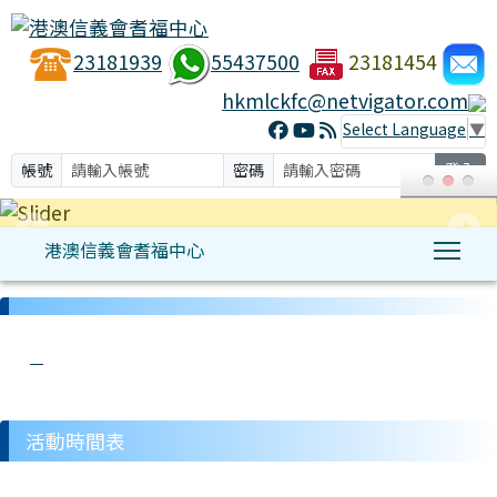
23181939
55437500
23181454
hkmlckfc@netvigator.com
Select Language
▼
帳號
密碼
登入
港澳信義會耆福中心
Tog
:::
link to http://hkmlckfc.org.hk/modules/hkmlc/ t
link to http://hkmlckfc.org.hk/modules/tad_u
link to http://hkmlckfc.org.hk/modules/kfc/l
link to http://hkmlckfc.org.hk/modules/tadg
link to http://hkmlckfc.org.hk/modules/h
活動時間表