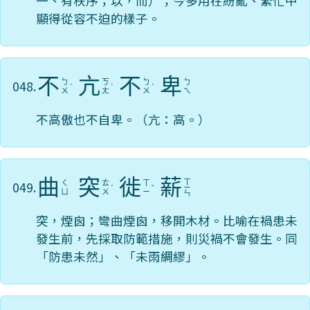
一、有秩序；以，而）；今多用在紛亂、繁忙中
顯得從容不迫的樣子。
不
亢
不
卑
048.
ㄅ
ㄎ
ㄅ
ㄅ
ˋ
ˋ
ˋ
ㄨ
ㄤ
ㄨ
ㄟ
不高傲也不自卑。（亢：高。）
曲
突
徙
薪
ㄒ
049.
ㄑ
ㄊ
ㄒ
ˊ
ˇ
ㄧ
ㄩ
ㄨ
ㄧ
ㄣ
突，煙囪；彎曲煙囪，移開木材。比喻在禍患未
發生前，先採取防範措施，則災禍不會發生。同
「防患未然」、「未雨綢繆」。