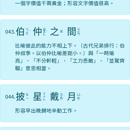
一個字價值千兩黃金；形容文字價值很高。
伯
仲
之
間
ㄓ
ㄐ
043.
ㄅ
ㄓ
ˊ
ㄨ
ˋ
ㄧ
ㄛ
ㄥ
ㄢ
比喻彼此的能力不相上下。（古代兄弟排行：伯
仲叔季。以伯仲比喻差距小。）與「一時瑜
亮」、「不分軒輊」、「工力悉敵」、「並駕齊
驅」意思相當。
披
星
戴
月
ㄒ
044.
ㄆ
ㄉ
ㄩ
ㄧ
ˋ
ˋ
ㄧ
ㄞ
ㄝ
ㄥ
形容早出晚歸地辛勤工作。