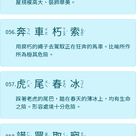
屋規模高大、裝飾華美。
奔
車
朽
索
ㄒ
ㄙ
056.
ㄅ
ㄔ
ㄧ
ˇ
ㄨ
ˇ
ㄣ
ㄜ
ㄡ
ㄛ
用腐朽的繩子去駕馭正在狂奔的馬車。比喻所作
所為極其危險。
虎
尾
春
冰
ㄔ
ㄅ
057.
ㄏ
ㄨ
ˇ
ˇ
ㄨ
ㄧ
ㄨ
ㄟ
ㄣ
ㄥ
踩著老虎的尾巴，踏在春天的薄冰上，均有生命
之險。形容處境十分危險。
ㄏ
ㄓ
ㄔ
ㄑ