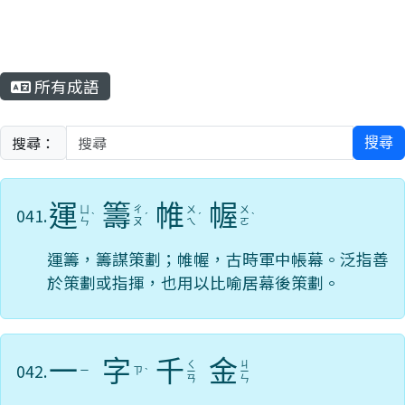
所有成語
搜尋：
搜尋
運
籌
帷
幄
041.
ㄩ
ㄔ
ㄨ
ㄨ
ˋ
ˊ
ˊ
ˋ
ㄣ
ㄡ
ㄟ
ㄛ
運籌，籌謀策劃；帷幄，古時軍中帳幕。泛指善
於策劃或指揮，也用以比喻居幕後策劃。
一
字
千
金
ㄑ
ㄐ
042.
ㄧ
ㄗ
ˋ
ㄧ
ㄧ
ㄢ
ㄣ