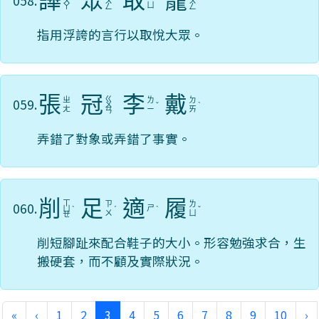
譁
眾
取
寵
058.
ㄨ
ˊ
ㄨ
ˋ
ˇ
ㄨ
ˇ
ㄩ
ㄚ
ㄥ
ㄥ
指用浮誇的言行以取悅大眾。
張
冠
李
戴
ㄍ
059.
ㄓ
ㄌ
ㄉ
ㄨ
ˇ
ˋ
ㄤ
ㄧ
ㄞ
ㄢ
弄錯了對象或弄錯了事實。
削
足
適
履
ㄒ
060.
ㄗ
ㄌ
ㄕ
ㄩ
ˋ
ˊ
ˋ
ˇ
ㄨ
ㄩ
ㄝ
削短腳趾來配合鞋子的大小。形容勉強求合，生
搬硬套，而不顧及實際狀況。
(current)
«
‹
1
2
3
4
5
6
7
8
9
10
›