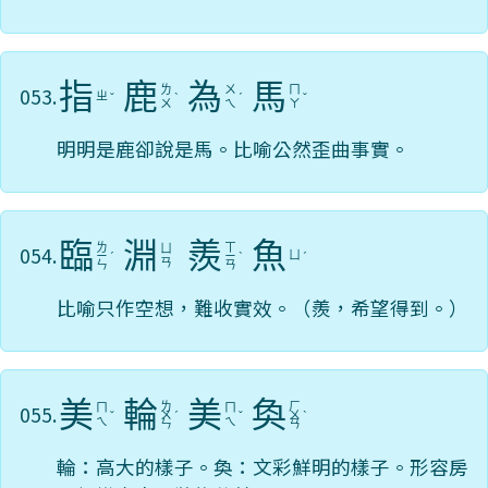
指
鹿
為
馬
053.
ㄌ
ㄨ
ㄇ
ㄓ
ˇ
ˋ
ˊ
ˇ
ㄨ
ㄟ
ㄚ
明明是鹿卻說是馬。比喻公然歪曲事實。
臨
淵
羨
魚
ㄌ
ㄒ
054.
ㄩ
ㄩ
ㄧ
ˊ
ㄧ
ˋ
ˊ
ㄢ
ㄣ
ㄢ
比喻只作空想，難收實效。（羨，希望得到。）
美
輪
美
奐
ㄌ
ㄏ
055.
ㄇ
ㄇ
ˇ
ㄨ
ˊ
ˇ
ㄨ
ˋ
ㄟ
ㄟ
ㄣ
ㄢ
輪：高大的樣子。奐：文彩鮮明的樣子。形容房