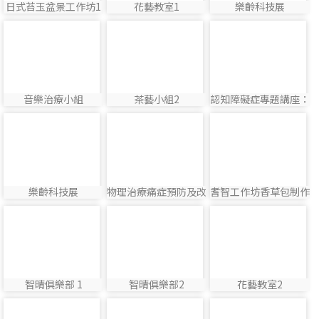
日式苔玉盆景工作坊1
花藝教室1
樂齡科技展
photo:10
photo:13
photo:25
photo-5
photo-7
photo-23
音樂治療小組
茶藝小組2
認知障礙症專題講座：
photo:5
photo:7
photo:23
睡眠紊亂與失眠處理
photo-24
photo-4
photo-15
樂齡科技展
物理治療痛症預防及改
耆智工作坊香草包制作
photo:24
photo:4
photo:15
善工作坊
photo-18
photo-20
photo-14
智晴俱樂部 1
智晴俱樂部2
花藝教室2
photo:18
photo:20
photo:14
photo-2
photo-9
photo-16