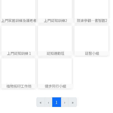
上門家居訓練及護老者
上門認知訓練2
院舍參觀—耆智園2
photo:2
photo:9
photo:16
探訪
photo-8
photo-22
photo-12
上門認知訓練 1
認知運動班
廷智小組
photo:8
photo:22
photo:12
photo-21
photo-17
植物拓印工作坊
健步同行小組
photo:21
photo:17
(current)
«
‹
1
›
»