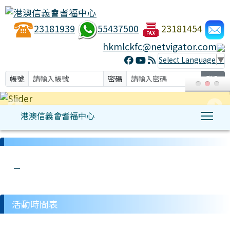
23181939
55437500
23181454
hkmlckfc@netvigator.com
Select Language
▼
帳號
密碼
登入
港澳信義會耆福中心
Tog
:::
link to http://hkmlckfc.org.hk/modules/hkmlc/ t
link to http://hkmlckfc.org.hk/modules/tad_u
link to http://hkmlckfc.org.hk/modules/kfc/l
link to http://hkmlckfc.org.hk/modules/tadg
link to http://hkmlckfc.org.hk/modules/h
活動時間表