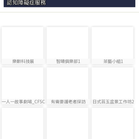
認知障礙症服務
photo-26
photo-19
photo-6
樂齡科技展
智晴俱樂部1
茶藝小組1
photo:26
photo:19
photo:6
photo-1
photo-3
photo-11
一人一故事劇場_CFSC
有需要護老者探訪
日式苔玉盆景工作坊2
photo:1
photo:3
photo:11
photo-10
photo-13
photo-25