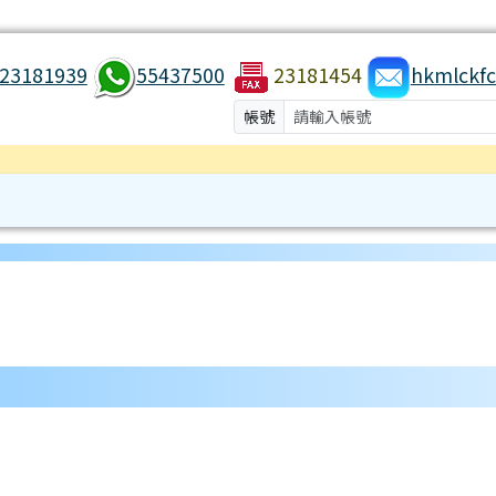
23181939
55437500
23181454
hkmlckfc
帳號
/hkmlc/ title=中心背景
es/tad_uploader/ title=通訊下載
les/kfc/live.php title=健康運動
ules/tadgallery/ title=會員作品
odules/hkmlc/5.php title=前往中心