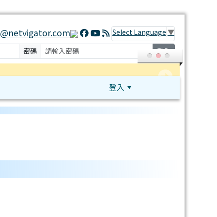
@netvigator.com
Select Language
▼
密碼
登入
登入