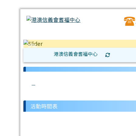
港澳信義會耆福中心
:::
:::
link to http://hkmlckfc.org.hk/modules
link to http://hkmlckfc.org.hk/modul
link to http://hkmlckfc.org.hk/modu
link to http://hkmlckfc.org.hk/mod
link to http://hkmlckfc.org.hk/m
活動時間表