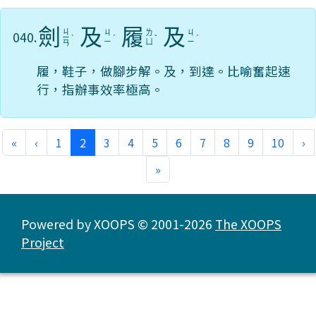
劍
及
履
及
ㄐ
040.
ㄐ
ㄌ
ㄐ
ㄧ
ˋ
ˊ
ˇ
ˊ
ㄧ
ㄩ
ㄧ
ㄢ
履，鞋子，做腳步解。及，到達。比喻奮起速
行，指辦事效率極高。
(current)
«
‹
1
2
3
4
5
6
7
8
9
10
›
»
Powered by XOOPS © 2001-2026
The XOOPS
Project