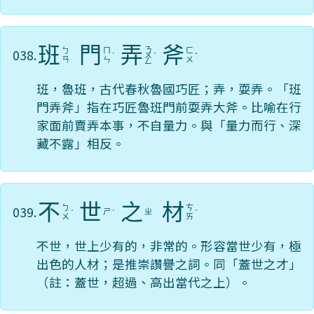
班
門
弄
斧
ㄋ
038.
ㄅ
ㄇ
ㄈ
ˊ
ㄨ
ˋ
ˇ
ㄢ
ㄣ
ㄨ
ㄥ
班，魯班，古代春秋魯國巧匠；弄，耍弄。「班
門弄斧」指在巧匠魯班門前耍弄大斧。比喻在行
家面前賣弄本事，不自量力。與「量力而行、深
藏不露」相反。
不
世
之
材
039.
ㄅ
ㄘ
ㄕ
ㄓ
ˊ
ˋ
ˊ
ㄨ
ㄞ
不世，世上少有的，非常的。形容當世少有，極
出色的人材；是推崇讚譽之詞。同「蓋世之才」
（註：蓋世，超過、高出當代之上）。