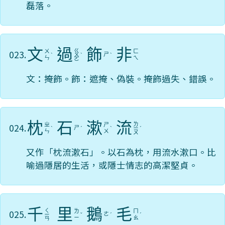
磊落。
文
過
飾
非
ㄍ
023.
ㄨ
ㄈ
ㄕ
ˋ
ㄨ
ˋ
ˋ
ㄣ
ㄟ
ㄛ
文：掩飾。飾：遮掩、偽裝。掩飾過失、錯誤。
枕
石
漱
流
ㄌ
024.
ㄓ
ㄕ
ㄕ
ˋ
ˊ
ˋ
ㄧ
ˊ
ㄣ
ㄨ
ㄡ
又作「枕流漱石」。以石為枕，用流水漱口。比
喻過隱居的生活，或隱士情志的高潔堅貞。
千
里
鵝
毛
ㄑ
025.
ㄌ
ㄇ
ㄜ
ㄧ
ˇ
ˊ
ˊ
ㄧ
ㄠ
ㄢ