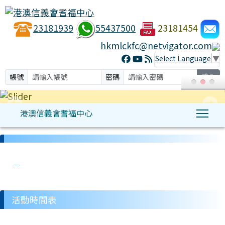
23181939
55437500
23181454
hkmlckfc@netvigator.com
Select Language
▼
帳號
密碼
登入
港澳信義會耆福中心
Tog
:::
link to http://hkmlckfc.org.hk/modules/hkmlc/ t
link to http://hkmlckfc.org.hk/modules/tad_u
link to http://hkmlckfc.org.hk/modules/kfc/l
link to http://hkmlckfc.org.hk/modules/tadg
link to http://hkmlckfc.org.hk/modules/h
活動時間表