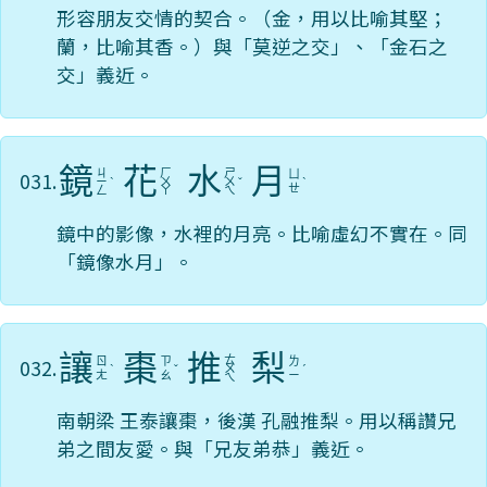
形容朋友交情的契合。（金，用以比喻其堅；
蘭，比喻其香。）與「莫逆之交」、「金石之
交」義近。
鏡
花
水
月
ㄐ
ㄏ
ㄕ
031.
ㄩ
ㄧ
ˋ
ㄨ
ㄨ
ˇ
ˋ
ㄝ
ㄥ
ㄚ
ㄟ
鏡中的影像，水裡的月亮。比喻虛幻不實在。同
「鏡像水月」。
讓
棗
推
梨
ㄊ
032.
ㄖ
ㄗ
ㄌ
ˋ
ˇ
ㄨ
ˊ
ㄤ
ㄠ
ㄧ
ㄟ
南朝梁 王泰讓棗，後漢 孔融推梨。用以稱讚兄
弟之間友愛。與「兄友弟恭」義近。