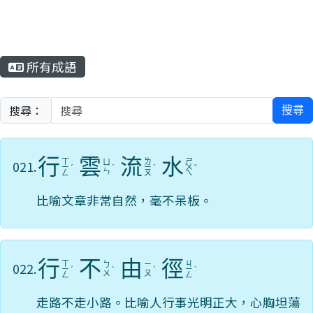
所有成語
搜尋：
搜尋
行
雲
流
水
ㄒ
ㄌ
ㄕ
021.
ㄩ
ㄧ
ˊ
ˊ
ㄧ
ˊ
ㄨ
ˇ
ㄣ
ㄥ
ㄡ
ㄟ
比喻文章非常自然，毫不呆板。
行
不
由
徑
ㄒ
ㄐ
022.
ㄅ
ㄧ
ㄧ
ˊ
ˋ
ˊ
ㄧ
ˋ
ㄨ
ㄡ
ㄥ
ㄥ
走路不走小路。比喻人行事光明正大，心胸坦蕩