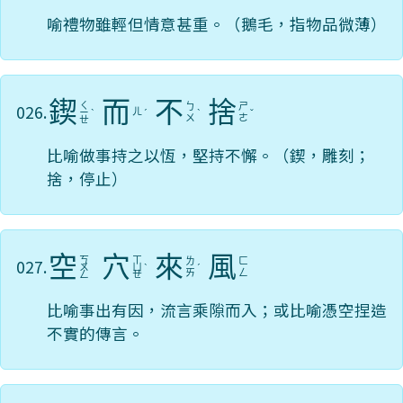
喻禮物雖輕但情意甚重。（鵝毛，指物品微薄）
鍥
而
不
捨
ㄑ
026.
ㄅ
ㄕ
ㄦ
ㄧ
ˋ
ˊ
ˋ
ˇ
ㄨ
ㄜ
ㄝ
比喻做事持之以恆，堅持不懈。（鍥，雕刻；
捨，停止）
空
穴
來
風
ㄎ
ㄒ
027.
ㄌ
ㄈ
ㄨ
ㄩ
ˋ
ˊ
ㄞ
ㄥ
ㄥ
ㄝ
比喻事出有因，流言乘隙而入；或比喻憑空捏造
不實的傳言。