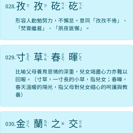
孜
孜
矻
矻
028.
ㄎ
ㄎ
ㄗ
ㄗ
ˋ
ˋ
ㄨ
ㄨ
形容人勤勉努力，不懈怠。意同「孜孜不倦」、
「焚膏繼晷」、「夙夜匪懈」。
寸
草
春
暉
ㄘ
ㄔ
ㄏ
029.
ㄘ
ㄨ
ˋ
ˇ
ㄨ
ㄨ
ㄠ
ㄣ
ㄣ
ㄟ
比喻父母養育恩情的深重，兒女竭盡心力亦難以
回報。（寸草，一寸長的小草，指兒女；春暉，
春天溫暖的陽光，指父母對兒女細心的呵護與教
養）
金
蘭
之
交
ㄐ
ㄐ
030.
ㄌ
ㄓ
ㄧ
ˊ
ㄧ
ㄢ
ㄣ
ㄠ