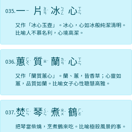
一
片
冰
心
ㄆ
ㄅ
ㄒ
035.
ㄧ
ㄧ
ˋ
ㄧ
ㄧ
ㄢ
ㄥ
ㄣ
又作「冰心玉壺」。冰心，心如冰般純潔清明。
比喻人不慕名利，心境高潔。
蕙
質
蘭
心
ㄏ
ㄒ
036.
ㄌ
ㄓ
ㄨ
ˋ
ˊ
ˊ
ㄧ
ㄢ
ㄟ
ㄣ
又作「蘭質蕙心」。蘭、蕙，皆香草；心靈如
蕙，品質如蘭。比喻女子心性聰慧高雅。
焚
琴
煮
鶴
ㄑ
037.
ㄈ
ㄓ
ㄏ
ˊ
ㄧ
ˊ
ˇ
ˋ
ㄣ
ㄨ
ㄜ
ㄣ
把琴當柴燒，烹煮鶴來吃。比喻極殺風景的事。