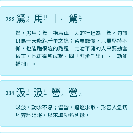
駑
馬
十
駕
ㄐ
033.
ㄋ
ㄇ
ㄕ
ˊ
ˇ
ˊ
ㄧ
ˋ
ㄨ
ㄚ
ㄚ
駑，劣馬；駕，指馬車一天的行程為一駕。句謂
良馬一天能跑千里之遙；劣馬雖慢，只要堅持不
懈，也能跑很遠的路程。比喻平庸的人只要勤奮
做事，也能有所成就。同「跬步千里」、「勤能
補拙」。
汲
汲
營
營
034.
ㄐ
ㄐ
ㄧ
ㄧ
ˊ
ˊ
ˊ
ˊ
ㄧ
ㄧ
ㄥ
ㄥ
汲汲，勤求不息；營營，追逐求取。形容人急切
地奔馳追逐，以求取功名利祿。