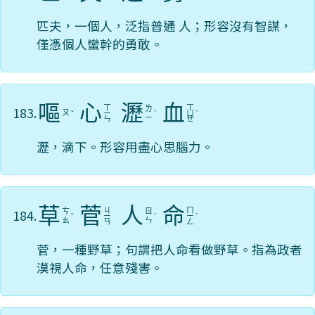
匹夫，一個人，泛指普通 人；形容沒有智謀，
僅憑個人蠻幹的勇敢。
嘔
心
瀝
血
ㄒ
ㄒ
183.
ㄌ
ㄡ
ˇ
ㄧ
ˋ
ㄩ
ˋ
ㄧ
ㄣ
ㄝ
瀝，滴下。形容用盡心思腦力。
草
菅
人
命
ㄐ
ㄇ
184.
ㄘ
ㄖ
ˇ
ㄧ
ˊ
ㄧ
ˋ
ㄠ
ㄣ
ㄢ
ㄥ
菅，一種野草；句謂把人命看做野草。指為政者
漠視人命，任意殘害。