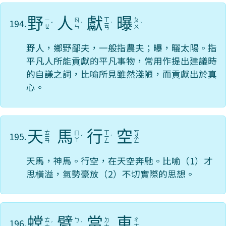
野
人
獻
曝
ㄒ
194.
ㄧ
ㄖ
ㄆ
ˇ
ˊ
ㄧ
ˋ
ˋ
ㄝ
ㄣ
ㄨ
ㄢ
野人，鄉野鄙夫，一般指農夫；曝，曬太陽。指
平凡人所能貢獻的平凡事物，常用作提出建議時
的自謙之詞，比喻所見雖然淺陋，而貢獻出於真
心。
天
馬
行
空
ㄊ
ㄒ
ㄎ
195.
ㄇ
ㄧ
ˇ
ㄧ
ˊ
ㄨ
ㄚ
ㄢ
ㄥ
ㄥ
天馬，神馬。行空，在天空奔馳。比喻（1）才
思橫溢，氣勢豪放（2）不切實際的思想。
螳
臂
當
車
196.
ㄊ
ㄅ
ㄉ
ㄔ
ˊ
ˋ