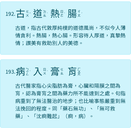
古
道
熱
腸
192.
ㄍ
ㄉ
ㄖ
ㄔ
ˇ
ˋ
ˋ
ˊ
ㄨ
ㄠ
ㄜ
ㄤ
古道，指古代敦厚純樸的道德風尚，不似今人薄
情貪利。熱腸，熱心腸。形容待人厚道，真摯熱
情；讚美有救助別人的美德。
病
入
膏
肓
ㄅ
ㄏ
193.
ㄖ
ㄍ
ㄧ
ˋ
ˋ
ㄨ
ㄨ
ㄠ
ㄥ
ㄤ
古代醫家指心尖脂肪為膏，心臟和隔膜之間為
肓，認為膏肓之間為藥力所不能達到之處。句指
病重到了無法醫治的地步；也比喻事態嚴重到無
法挽回的程度。同「藥石無功」、「無可救
藥」、「沈痾難起」（痾，病）。