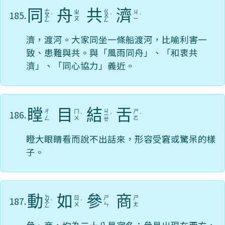
同
舟
共
濟
ㄊ
ㄍ
185.
ㄓ
ㄐ
ㄨ
ˊ
ㄨ
ˋ
ˋ
ㄡ
ㄧ
ㄥ
ㄥ
濟，渡河。大家同坐一條船渡河，比喻利害一
致、患難與共。與「風雨同舟」、「和衷共
濟」、「同心協力」義近。
瞠
目
結
舌
ㄐ
186.
ㄔ
ㄇ
ㄕ
ˋ
ㄧ
ˊ
ˊ
ㄥ
ㄨ
ㄜ
ㄝ
瞪大眼睛看而說不出話來，形容受窘或驚呆的樣
子。
動
如
參
商
ㄉ
187.
ㄖ
ㄕ
ㄕ
ㄨ
ˋ
ˊ
ㄨ
ㄣ
ㄤ
ㄥ