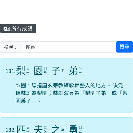
所有成語
搜尋：
搜尋
梨
園
子
弟
181.
ㄌ
ㄩ
ㄉ
ㄗ
ˊ
ˊ
ˇ
ˋ
ㄧ
ㄢ
ㄧ
梨園，原指唐玄宗教練歌舞藝人的地方。 後泛
稱戲班為梨園；戲劇演員為「梨園子弟」或「梨
園弟子」。
匹
夫
之
勇
182.
ㄆ
ㄈ
ㄩ
ㄓ
ˇ
ˇ
ㄧ
ㄨ
ㄥ