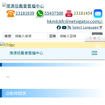
23181939
55437500
23181454
hkmlckfc@netvigator.com
Select Language
▼
帳號
密碼
登入
港澳信義會耆福中心
Tog
:::
link to http://hkmlckfc.org.hk/modules/hkmlc/ t
link to http://hkmlckfc.org.hk/modules/tad_u
link to http://hkmlckfc.org.hk/modules/kfc/l
link to http://hkmlckfc.org.hk/modules/tadg
link to http://hkmlckfc.org.hk/modules/h
活動時間表