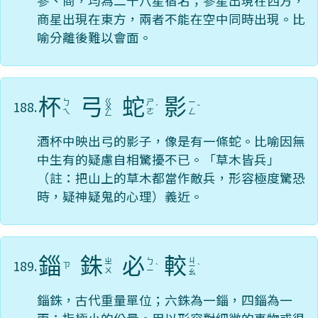
參、商，均為二十八星宿名；參星出現在西方，
商星出現在東方，兩者不能在空中同時出現。比
喻分離後難以會面。
杯
弓
蛇
影
ㄍ
188.
ㄅ
ㄕ
ㄧ
ㄨ
ˊ
ˇ
ㄟ
ㄜ
ㄥ
ㄥ
酒杯中映出弓的影子，像是有一條蛇。比喻因無
中生有的疑慮自相驚擾不已。「草木皆兵」
（註：把山上的草木都當作敵兵，形容極度驚恐
時，疑神疑鬼的心理）義近。
錙
銖
必
較
ㄐ
189.
ㄓ
ㄅ
ㄗ
ˋ
ㄧ
ˋ
ㄨ
ㄧ
ㄠ
錙銖，古代重量單位；六銖為一錙，四錙為一