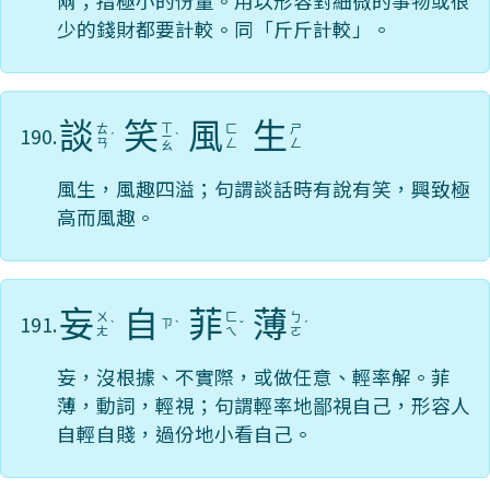
兩；指極小的份量。用以形容對細微的事物或很
少的錢財都要計較。同「斤斤計較」。
談
笑
風
生
ㄒ
190.
ㄊ
ㄈ
ㄕ
ˊ
ㄧ
ˋ
ㄢ
ㄥ
ㄥ
ㄠ
風生，風趣四溢；句謂談話時有說有笑，興致極
高而風趣。
妄
自
菲
薄
191.
ㄨ
ㄈ
ㄅ
ㄗ
ˋ
ˋ
ˇ
ˊ
ㄤ
ㄟ
ㄛ
妄，沒根據、不實際，或做任意、輕率解。菲
薄，動詞，輕視；句謂輕率地鄙視自己，形容人
自輕自賤，過份地小看自己。