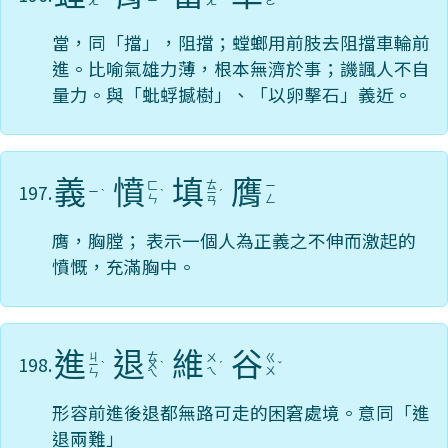
ㄤ
ㄧ
ㄤ
ㄜ
當，同「擋」，阻擋；螳螂用前肢去阻擋車輪前
進。比喻氣雄力薄，根本無濟於事；譏諷人不自
量力。與「蚍蜉撼樹」、「以卵擊石」義近。
義
憤
填
膺
ㄊ
197.
ㄈ
ㄧ
ㄧ
ˋ
ˋ
ㄧ
ˊ
ㄣ
ㄥ
ㄢ
膺，胸膛； 表示一個人為正義之不伸而激起的
憤慨，充滿胸中。
進
退
維
谷
ㄐ
ㄊ
198.
ㄨ
ㄍ
ㄧ
ˋ
ㄨ
ˋ
ˊ
ˇ
ㄟ
ㄨ
ㄣ
ㄟ
形容前進後退都無路可走的困窘處境。意同「進
退兩難」