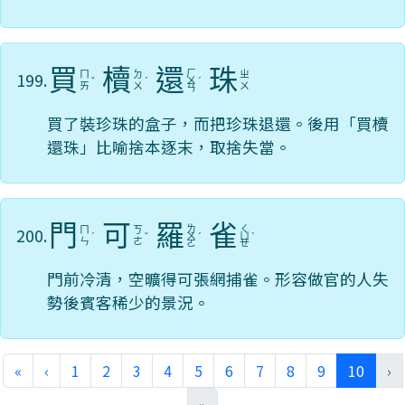
買
櫝
還
珠
ㄏ
199.
ㄇ
ㄉ
ㄓ
ˇ
ˊ
ㄨ
ˊ
ㄞ
ㄨ
ㄨ
ㄢ
買了裝珍珠的盒子，而把珍珠退還。後用「買櫝
還珠」比喻捨本逐末，取捨失當。
門
可
羅
雀
ㄌ
ㄑ
200.
ㄇ
ㄎ
ˊ
ˇ
ㄨ
ˊ
ㄩ
ˋ
ㄣ
ㄜ
ㄛ
ㄝ
門前冷清，空曠得可張網捕雀。形容做官的人失
勢後賓客稀少的景況。
(curre
«
‹
1
2
3
4
5
6
7
8
9
10
›