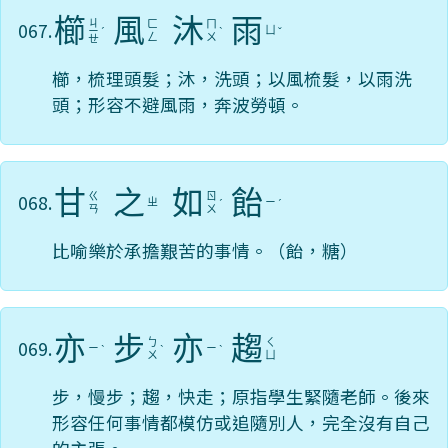
櫛
風
沐
雨
ㄐ
067.
ㄈ
ㄇ
ㄩ
ㄧ
ˊ
ˋ
ˇ
ㄥ
ㄨ
ㄝ
櫛，梳理頭髮；沐，洗頭；以風梳髮，以雨洗
頭；形容不避風雨，奔波勞頓。
甘
之
如
飴
068.
ㄍ
ㄖ
ㄓ
ㄧ
ˊ
ˊ
ㄢ
ㄨ
比喻樂於承擔艱苦的事情。（飴，糖）
亦
步
亦
趨
069.
ㄅ
ㄑ
ㄧ
ㄧ
ˋ
ˋ
ˋ
ㄨ
ㄩ
步，慢步；趨，快走；原指學生緊隨老師。後來
形容任何事情都模仿或追隨別人，完全沒有自己