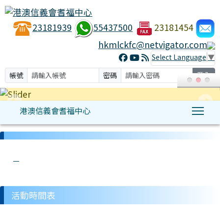
23181939
55437500
23181454
hkmlckfc@netvigator.com
Select Language
▼
帳號
密碼
登入
港澳信義會耆福中心
Tog
:::
link to http://hkmlckfc.org.hk/modules/hkmlc/ t
link to http://hkmlckfc.org.hk/modules/tad_u
link to http://hkmlckfc.org.hk/modules/kfc/l
link to http://hkmlckfc.org.hk/modules/tadg
link to http://hkmlckfc.org.hk/modules/h
活動時間表