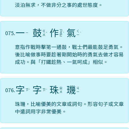
淡泊無求，不做非分之事的處世態度。
一
鼓
作
氣
ㄗ
075.
ㄍ
ㄑ
ㄧ
ˇ
ㄨ
ˋ
ˋ
ㄨ
ㄧ
ㄛ
意指作戰時擊第一通鼓，戰士們最能鼓足勇氣。
後比喻做事時要趁著剛開始時的勇氣去做才容易
成功。與「打鐵趁熱、一氣呵成」相似。
字
字
珠
璣
076.
ㄓ
ㄐ
ㄗ
ㄗ
ˋ
ˋ
ㄨ
ㄧ
珠璣，比喻優美的文章或詞句。形容句子或文章
中遣詞用字非常優美。