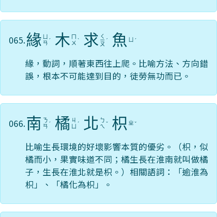
緣
木
求
魚
ㄑ
065.
ㄩ
ㄇ
ㄩ
ˊ
ˋ
ㄧ
ˊ
ˊ
ㄢ
ㄨ
ㄡ
緣，動詞，順著東西往上爬。比喻方法、方向錯
誤，根本不可能達到目的，徒勞無功而已。
南
橘
北
枳
066.
ㄋ
ㄐ
ㄅ
ㄓ
ˊ
ˊ
ˇ
ˇ
ㄢ
ㄩ
ㄟ
比喻生長環境的好壞影響本質的優劣。（枳，似
橘而小，果實味道不同；橘生長在淮南就叫做橘
子，生長在淮北就是枳。）相關語詞：「逾淮為
枳」、「橘化為枳」。