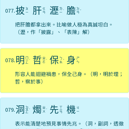
披
肝
瀝
膽
077.
ㄆ
ㄍ
ㄌ
ㄉ
ˋ
ˇ
ㄧ
ㄢ
ㄧ
ㄢ
把肝膽都拿出來。比喻做人極為真誠坦白。
（瀝，作「披露」、「表陳」解）
明
哲
保
身
ㄇ
078.
ㄓ
ㄅ
ㄕ
ㄧ
ˊ
ˊ
ˇ
ㄜ
ㄠ
ㄣ
ㄥ
形容人能迴避禍患，保全己身。（明，明於理；
哲，察於事）
洞
燭
先
機
ㄉ
ㄒ
079.
ㄓ
ㄐ
ㄨ
ˋ
ˊ
ㄧ
ㄨ
ㄧ
ㄥ
ㄢ
表示能清楚地預見事情先兆。（洞，副詞，透徹