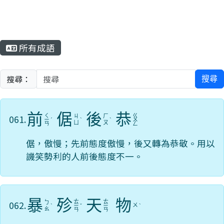
所有成語
搜尋：
搜尋
前
倨
後
恭
ㄑ
ㄍ
061.
ㄐ
ㄏ
ㄧ
ˊ
ˋ
ˋ
ㄨ
ㄩ
ㄡ
ㄢ
ㄥ
倨，傲慢；先前態度傲慢，後又轉為恭敬。用以
譏笑勢利的人前後態度不一。
暴
殄
天
物
ㄊ
ㄊ
062.
ㄅ
ㄨ
ˋ
ㄧ
ˇ
ㄧ
ˋ
ㄠ
ㄢ
ㄢ