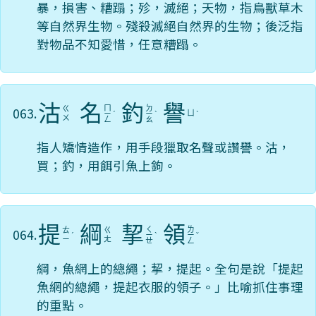
暴，損害、糟蹋；殄，滅絕；天物，指鳥獸草木
等自然界生物。殘殺滅絕自然界的生物；後泛指
對物品不知愛惜，任意糟蹋。
沽
名
釣
譽
ㄇ
ㄉ
063.
ㄍ
ㄩ
ㄧ
ˊ
ㄧ
ˋ
ˋ
ㄨ
ㄥ
ㄠ
指人矯情造作，用手段獵取名聲或讚譽。沽，
買；釣，用餌引魚上鉤。
提
綱
挈
領
ㄑ
ㄌ
064.
ㄊ
ㄍ
ˊ
ㄧ
ˋ
ㄧ
ˇ
ㄧ
ㄤ
ㄝ
ㄥ
綱，魚網上的總繩；挈，提起。全句是說「提起
魚網的總繩，提起衣服的領子。」比喻抓住事理
的重點。