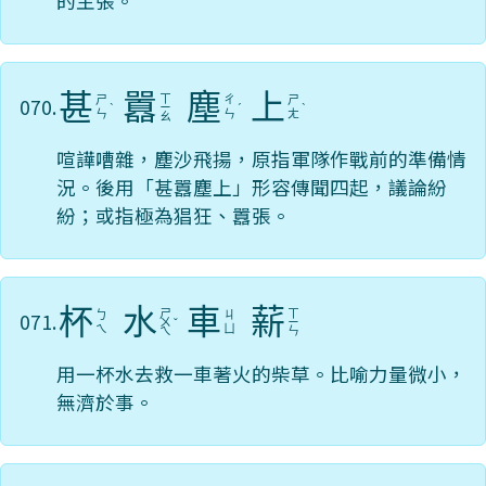
的主張。
甚
囂
塵
上
ㄒ
070.
ㄕ
ㄔ
ㄕ
ˋ
ㄧ
ˊ
ˋ
ㄣ
ㄣ
ㄤ
ㄠ
喧譁嘈雜，塵沙飛揚，原指軍隊作戰前的準備情
況。後用「甚囂塵上」形容傳聞四起，議論紛
紛；或指極為猖狂、囂張。
杯
水
車
薪
ㄕ
ㄒ
071.
ㄅ
ㄐ
ㄨ
ˇ
ㄧ
ㄟ
ㄩ
ㄟ
ㄣ
用一杯水去救一車著火的柴草。比喻力量微小，
無濟於事。