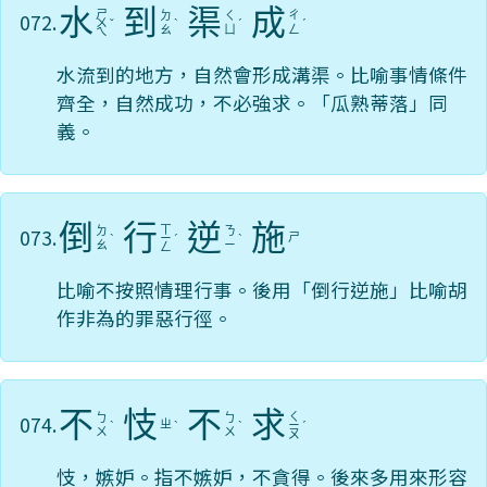
水
到
渠
成
ㄕ
072.
ㄉ
ㄑ
ㄔ
ㄨ
ˇ
ˋ
ˊ
ˊ
ㄠ
ㄩ
ㄥ
ㄟ
水流到的地方，自然會形成溝渠。比喻事情條件
齊全，自然成功，不必強求。「瓜熟蒂落」同
義。
倒
行
逆
施
ㄒ
073.
ㄉ
ㄋ
ㄕ
ˋ
ㄧ
ˊ
ˋ
ㄠ
ㄧ
ㄥ
比喻不按照情理行事。後用「倒行逆施」比喻胡
作非為的罪惡行徑。
不
忮
不
求
ㄑ
074.
ㄅ
ㄅ
ㄓ
ˋ
ˋ
ˋ
ㄧ
ˊ
ㄨ
ㄨ
ㄡ
忮，嫉妒。指不嫉妒，不貪得。後來多用來形容