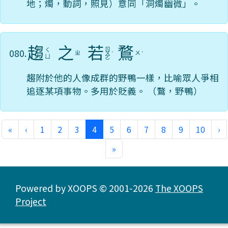
地；燭，動詞，照見）意同「洞燭幽微」。
趨
之
若
鶩
ㄖ
080.
ㄑ
ㄓ
ㄨ
ㄨ
ˋ
ˋ
ㄩ
ㄛ
趨附於他的人像成群的野鴨一樣，比喻眾人爭相
追逐某項事物。多用於貶義。 （鶩，野鴨）
(current)
«
‹
1
2
3
4
5
6
7
8
9
10
›
»
Powered by XOOPS © 2001-2026
The XOOPS
Project