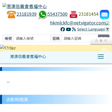
23181939
55437500
23181454
hkmlckfc@netvigator.com
Select Language
▼
帳號
密碼
登入
港澳信義會耆福中心
Tog
:::
link to http://hkmlckfc.org.hk/modules/hkmlc/ t
link to http://hkmlckfc.org.hk/modules/tad_u
link to http://hkmlckfc.org.hk/modules/kfc/l
link to http://hkmlckfc.org.hk/modules/tadg
link to http://hkmlckfc.org.hk/modules/h
活動時間表