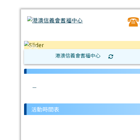
港澳信義會耆福中心
:::
:::
link to http://hkmlckfc.org.hk/modules
link to http://hkmlckfc.org.hk/modul
link to http://hkmlckfc.org.hk/modu
link to http://hkmlckfc.org.hk/mod
link to http://hkmlckfc.org.hk/m
活動時間表