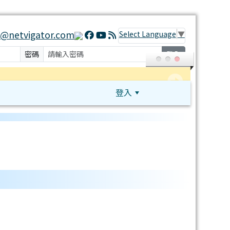
@netvigator.com
Select Language
▼
密碼
登入
登入