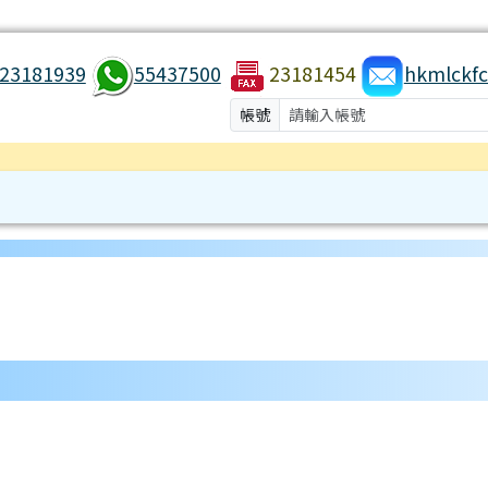
23181939
55437500
23181454
hkmlckfc
帳號
/hkmlc/ title=中心背景
es/tad_uploader/ title=通訊下載
les/kfc/live.php title=健康運動
ules/tadgallery/ title=會員作品
odules/hkmlc/5.php title=前往中心