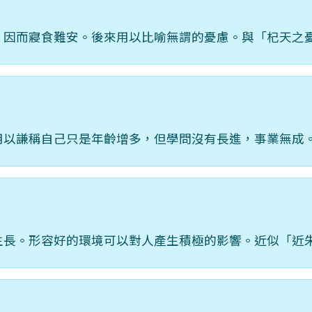
欲食的樣子。指飽食愉快的樣子。與「大飽口福」相似。
形容做事猶豫不果決。